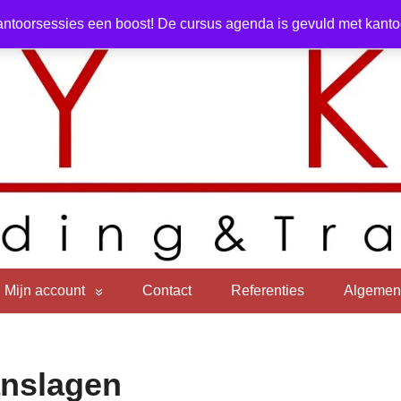
ntoorsessies een boost! De cursus agenda is gevuld met kantoor
Mijn account
Contact
Referenties
Algemen
anslagen