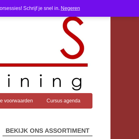
sessies! Schrijf je snel in.
Negeren
e voorwaarden
Cursus agenda
BEKIJK ONS ASSORTIMENT