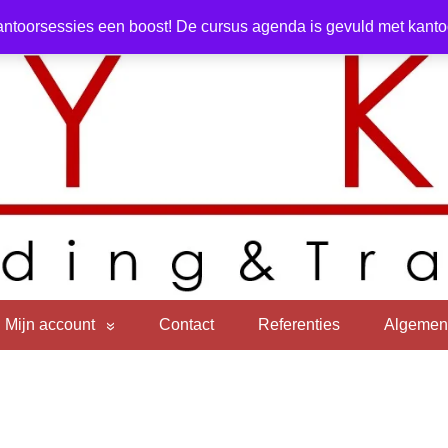
ntoorsessies een boost! De cursus agenda is gevuld met kantoor
Mijn account
Contact
Referenties
Algemen