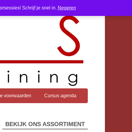
sessies! Schrijf je snel in.
Negeren
e voorwaarden
Cursus agenda
BEKIJK ONS ASSORTIMENT