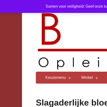
Samen voor veiligheid: Geef onze ka
Keuzemenu
Winkel
Slagaderlijke blo