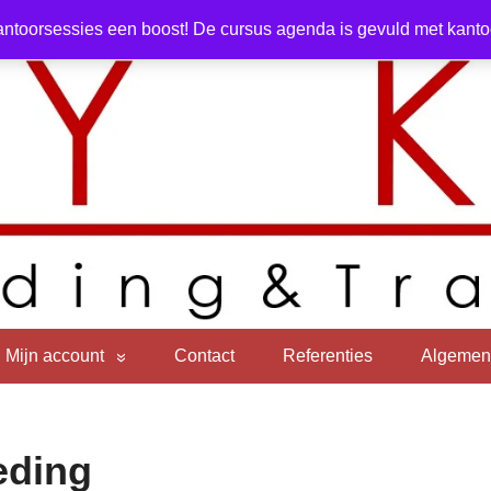
ntoorsessies een boost! De cursus agenda is gevuld met kantoor
Mijn account
Contact
Referenties
Algemen
eding