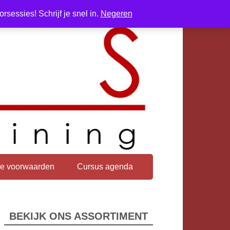
sessies! Schrijf je snel in.
Negeren
e voorwaarden
Cursus agenda
BEKIJK ONS ASSORTIMENT