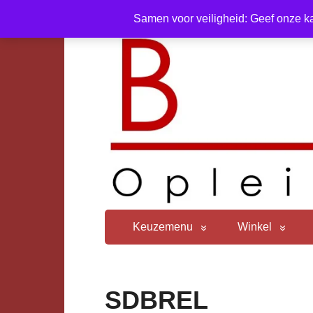
Samen voor veiligheid: Geef onze ka
Keuzemenu
Winkel
SDBREL