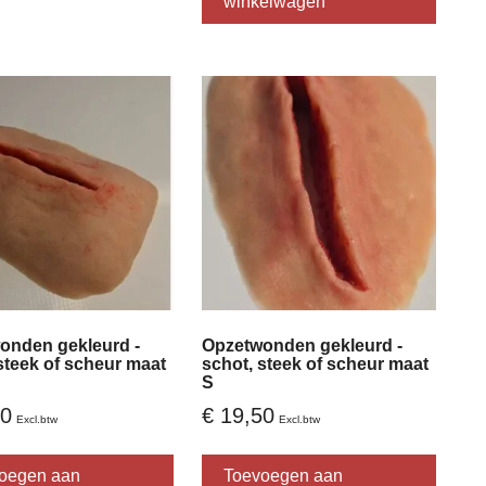
winkelwagen
meerd
variati
Deze
optie
kan
gekoz
worde
op
ina
de
produc
onden gekleurd -
Opzetwonden gekleurd -
steek of scheur maat
schot, steek of scheur maat
S
0
€
19,50
Excl.btw
Excl.btw
Dit
Dit
product
produc
oegen aan
Toevoegen aan