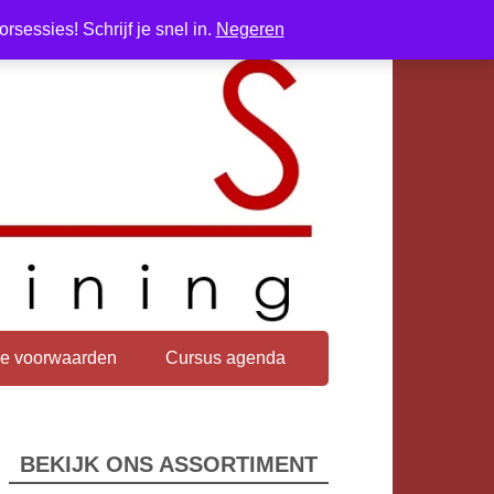
sessies! Schrijf je snel in.
Negeren
e voorwaarden
Cursus agenda
BEKIJK ONS ASSORTIMENT