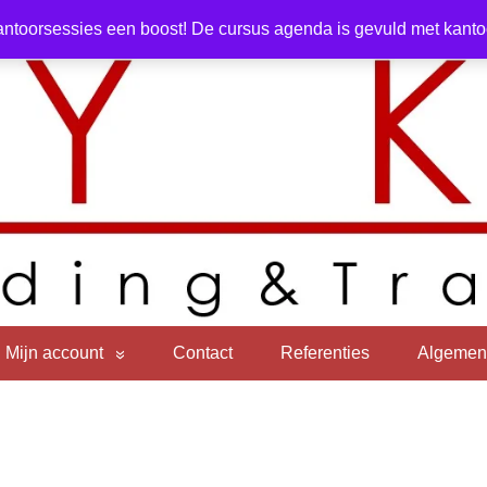
ntoorsessies een boost! De cursus agenda is gevuld met kantoor
Mijn account
Contact
Referenties
Algemen