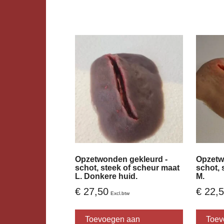
variaties.
Deze
optie
kan
gekozen
worden
op
de
productpag
Opzetwonden gekleurd -
Opzetw
schot, steek of scheur maat
schot, 
L. Donkere huid.
M.
€
27,50
€
22,5
Excl.btw
Dit
product
Toevoegen aan
Toev