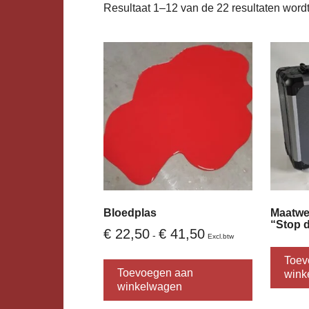
Resultaat 1–12 van de 22 resultaten word
Bloedplas
Maatwer
“Stop 
Prijsklasse:
€
22,50
€
41,50
-
Excl.btw
€ 22,50
Dit
tot
Toev
product
€ 41,50
Toevoegen aan
wink
heeft
winkelwagen
meerdere