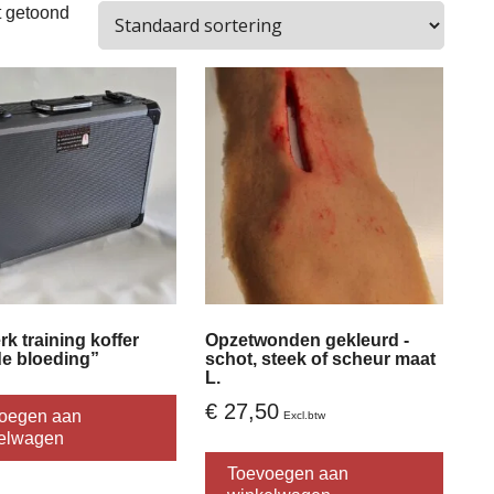
t getoond
k training koffer
Opzetwonden gekleurd -
de bloeding”
schot, steek of scheur maat
L.
€
27,50
oegen aan
Excl.btw
elwagen
Dit
produc
Toevoegen aan
heeft