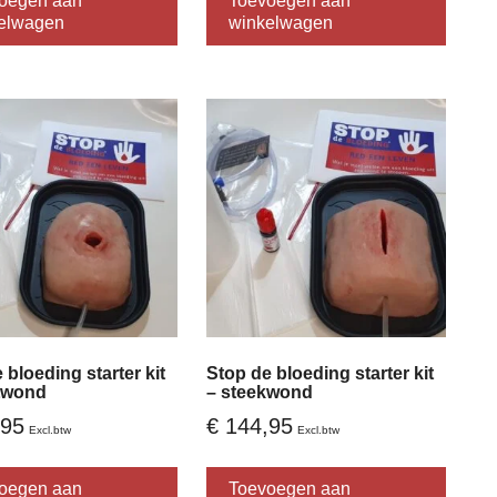
oegen aan
Toevoegen aan
elwagen
winkelwagen
 bloeding starter kit
Stop de bloeding starter kit
twond
– steekwond
95
€
144,95
Excl.btw
Excl.btw
oegen aan
Toevoegen aan