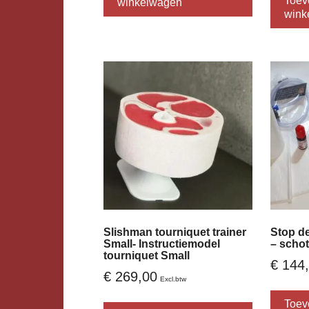
Toev
winkelwagen
wink
Slishman tourniquet trainer
Stop de
Small- Instructiemodel
– scho
tourniquet Small
€
144,
€
269,00
Excl.btw
Toev