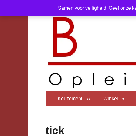
Samen voor veiligheid: Geef onze ka
Keuzemenu
Winkel
tick