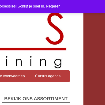
sessies! Schrijf je snel in.
Negeren
e voorwaarden
Cursus agenda
BEKIJK ONS ASSORTIMENT