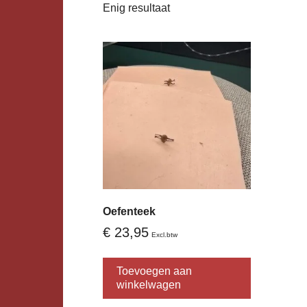
Enig resultaat
Oefenteek
€
23,95
Excl.btw
Toevoegen aan
winkelwagen