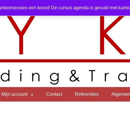
ntoorsessies een boost! De cursus agenda is gevuld met kantoor
Mijn account
Contact
Referenties
Algemen