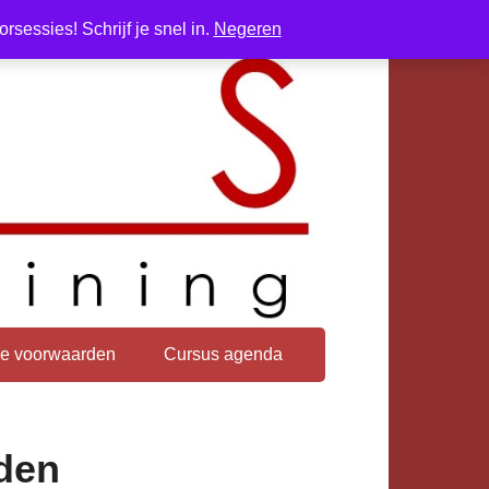
sessies! Schrijf je snel in.
Negeren
e voorwaarden
Cursus agenda
nden