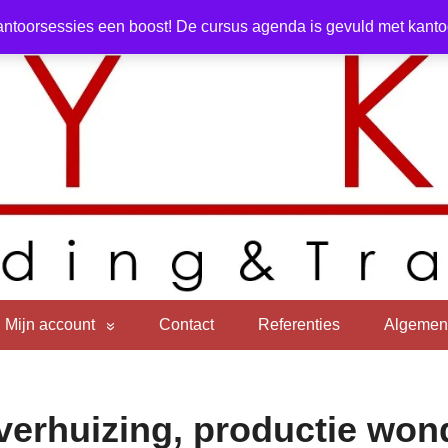
ntoorsessies een boost! De cursus agenda is gevuld met kantoor
Mijn account
Contact
Referenties
Algemen
sverhuizing, productie wo