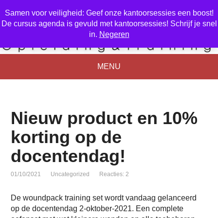
Samen voor veiligheid: Geef onze kantoorsessies een boost!
De cursus agenda is gevuld met kantoorsessies! Schrijf je snel
in.
Negeren
MENU
Nieuw product en 10%
korting op de
docentendag!
01/10/2021
Uncategorized
Reacties: 2
De woundpack training set wordt vandaag gelanceerd
op de docentendag 2-oktober-2021. Een complete