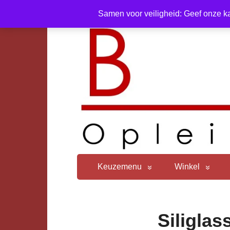
Samen voor veiligheid: Geef onze ka
Keuzemenu
Winkel
Siliglas