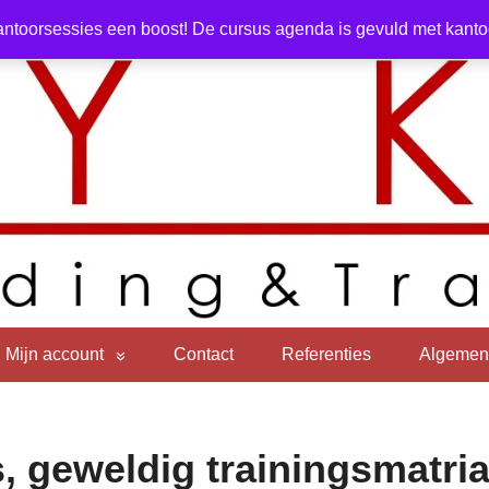
ntoorsessies een boost! De cursus agenda is gevuld met kantoor
Mijn account
Contact
Referenties
Algemen
s, geweldig trainingsmatria