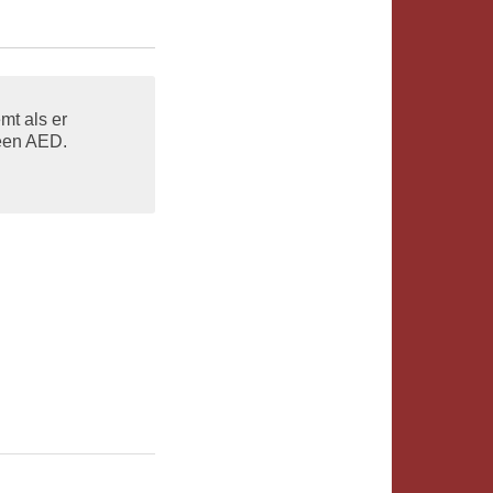
mt als er
 een AED.