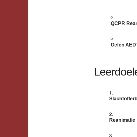
QCPR Rean
Oefen AED’
Leerdoel
Slachtoffer
Reanimatie 