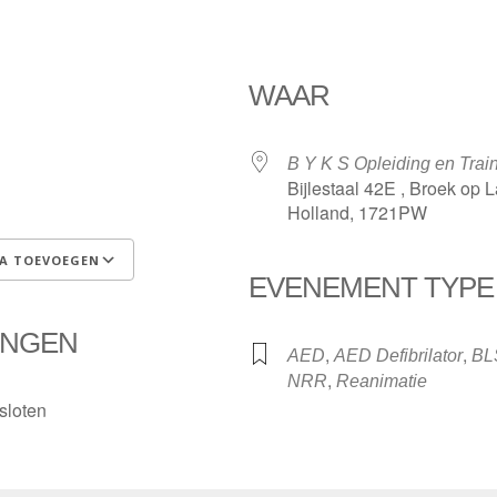
WAAR
B Y K S Opleiding en Trai
Bijlestaal 42E , Broek op 
Holland, 1721PW
A TOEVOEGEN
EVENEMENT TYPE
Google Calendar
iCalenda
INGEN
,
,
AED
AED Defibrilator
BL
,
NRR
Reanimatie
sloten