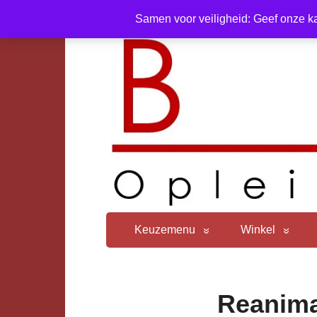
Samen voor veiligheid: Geef onze ka
Keuzemenu
Winkel
Reanima