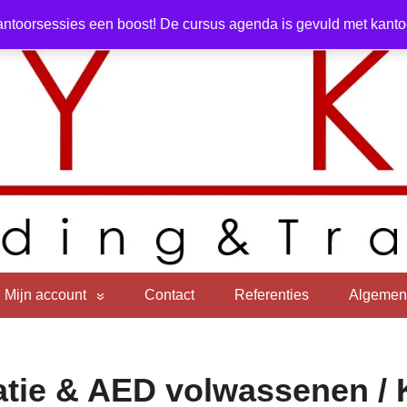
ntoorsessies een boost! De cursus agenda is gevuld met kantoor
Mijn account
Contact
Referenties
Algemen
tie & AED volwassenen / 