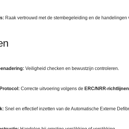
s:
Raak vertrouwd met de stembegeleiding en de handelingen v
en
benadering:
Veiligheid checken en bewustzijn controleren.
Protocol:
Correcte uitvoering volgens de
ERC/NRR-richtlijnen
k:
Snel en effectief inzetten van de Automatische Externe Defibri
tructie:
Handelen bij ernstige verslikking of verstikking.