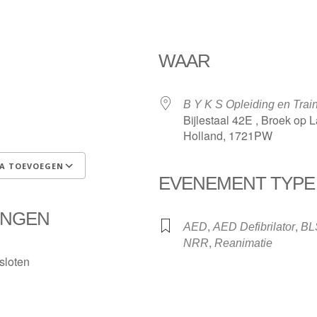
WAAR
B Y K S Opleiding en Trai
Bijlestaal 42E , Broek op 
Holland, 1721PW
A TOEVOEGEN
EVENEMENT TYPE
Google Calendar
iCalenda
INGEN
,
,
AED
AED Defibrilator
BL
,
NRR
Reanimatie
sloten