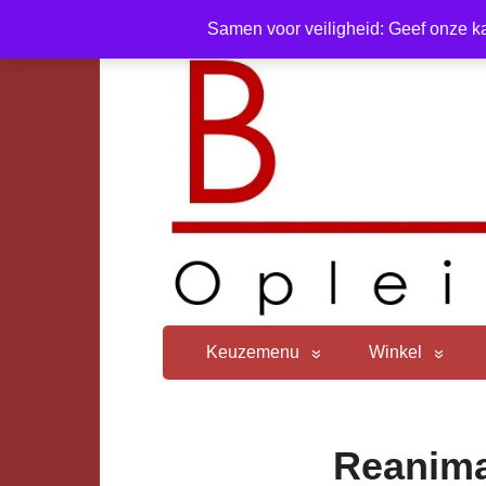
Samen voor veiligheid: Geef onze ka
Keuzemenu
Winkel
Reanima