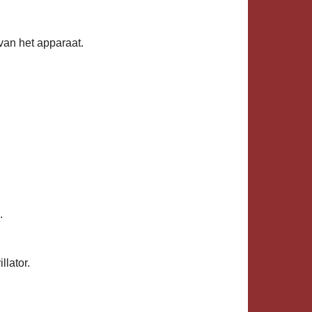
an het apparaat.
.
llator.