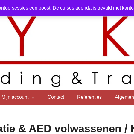
ntoorsessies een boost! De cursus agenda is gevuld met kantoor
Mijn account
Contact
Referenties
Algemen
tie & AED volwassenen / 