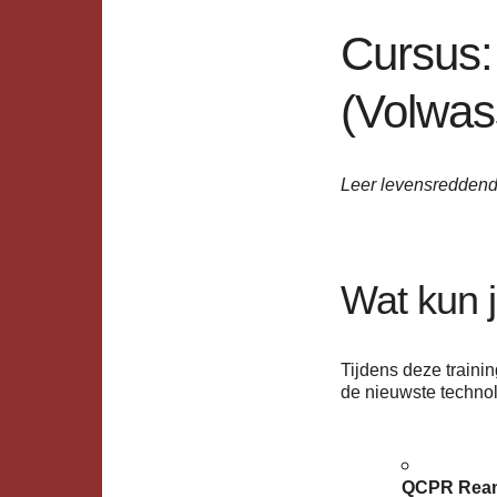
Cursus:
(Volwas
Leer levensreddend 
Wat kun 
Tijdens deze traini
de nieuwste techno
QCPR Rean