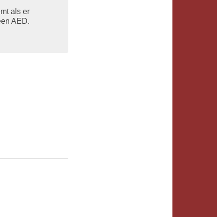
mt als er
 een AED.